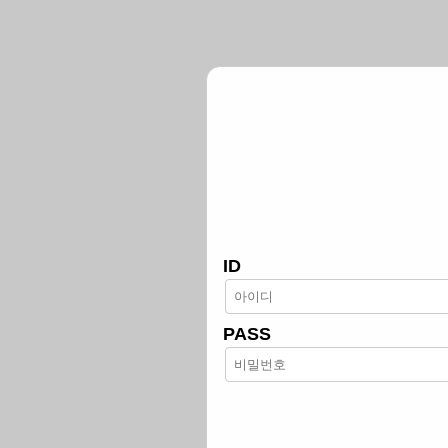
ID
PASS